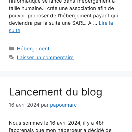
l’informatique se lance dans l’hébergement à
taille humaine.Il crée une association afin de
pouvoir proposer de l’hébergement payant qui
deviendra par la suite une SARL. A …
Lire la
suite
Catégories
Hébergement
Laisser un commentaire
Lancement du blog
16 avril 2024
par
papoumarc
Nous sommes le 16 avril 2024, il y a 48h
j’apprenais que mon hébergeur a décidé de